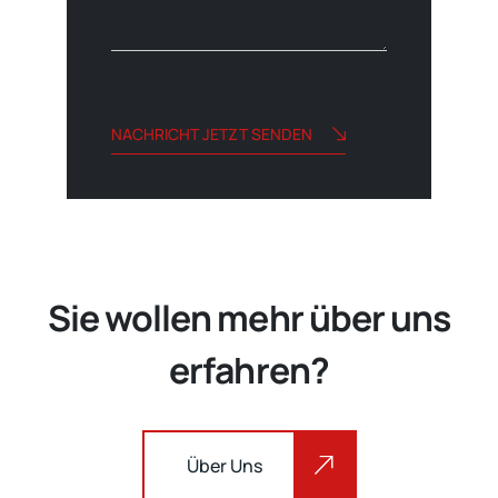
f
e
h
*
r
i
c
h
t
NACHRICHT JETZT SENDEN
Alternative:
Sie wollen mehr über uns
erfahren?
Über Uns